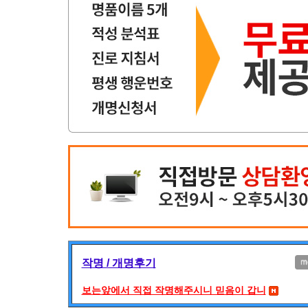
작명 / 개명후기
보는앞에서 직접 작명해주시니 믿음이 갑니