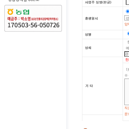
양
예
한
1
※
직
문의