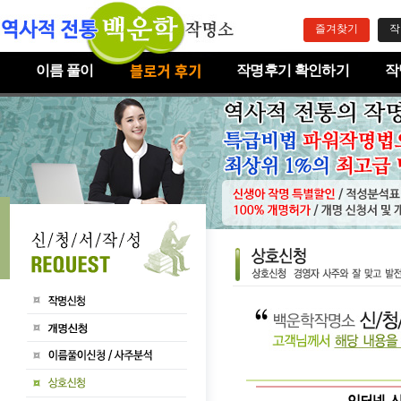
즐겨찾기
작
이름 풀이
작명후기 확인하기
작