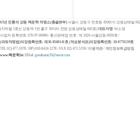
65년 전통의 강동 백운학 작명소(총괄본부)
서울시 강동구 천호동 450번지 강동상떼빌 60
(지하철 5호선 강동역 1번 출구 50미터 전방 강동상떼빌 602호)
대표자명
: 박소영
사업자 등록번호: 670-97-00696 / 통신판매업 번호 : 제 2026-서울강동-0930호 /
(파워작명법)
의장등록번호: 제30-0568141호
(적성분석표)
의장등록번호: 30-0778139호
TEL 02) 477-1878 / HP) 010-8424-1278 / FAX 02) 472-5158 /
이용약관
/
개인정보취급방침
www.백운학.kr
EMail:
goodname33@naver.com