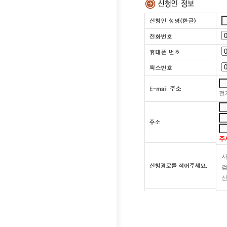
전
주
검
신