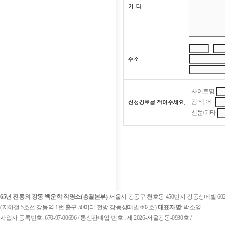
-
사이트명
검 색 어
신문/기타
65년 전통의 강동 백운학 작명소(총괄본부)
서울시 강동구 천호동 450번지 강동상떼빌 60
(지하철 5호선 강동역 1번 출구 50미터 전방 강동상떼빌 602호)
대표자명
: 박소영
사업자 등록번호: 670-97-00696 / 통신판매업 번호 : 제 2026-서울강동-0930호 /