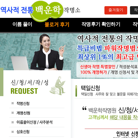
즐겨찾기
작
이름 풀이
작명후기 확인하기
작