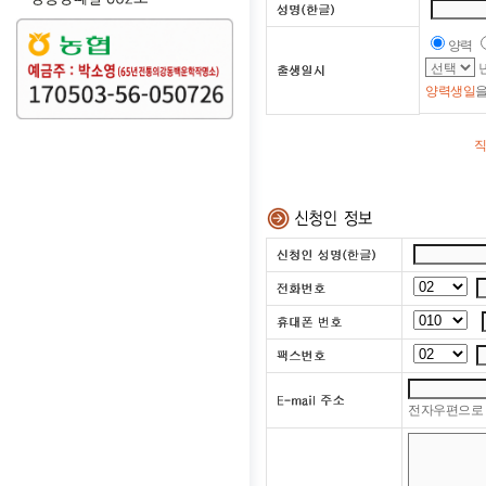
양력
양력생일
직
전자우편으로 