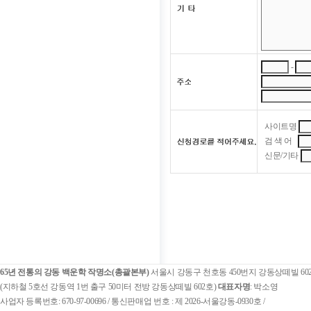
-
사이트명
검 색 어
신문/기타
65년 전통의 강동 백운학 작명소(총괄본부)
서울시 강동구 천호동 450번지 강동상떼빌 60
(지하철 5호선 강동역 1번 출구 50미터 전방 강동상떼빌 602호)
대표자명
: 박소영
사업자 등록번호: 670-97-00696 / 통신판매업 번호 : 제 2026-서울강동-0930호 /