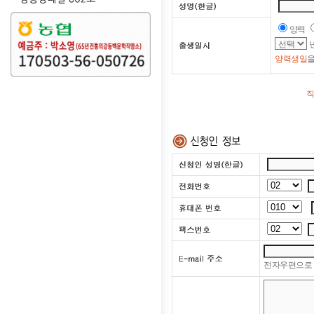
양력
양력생일
직
전자우편으로 