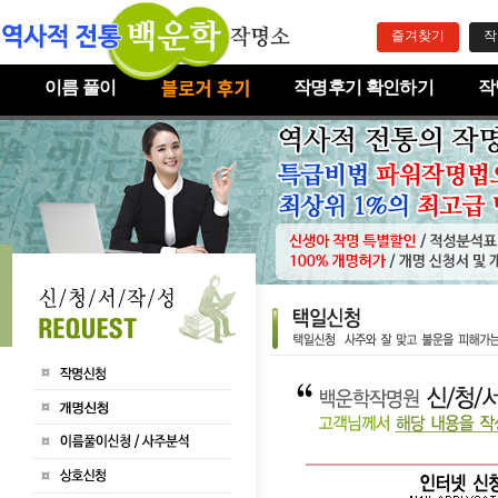
즐겨찾기
작
이름 풀이
작명후기 확인하기
작