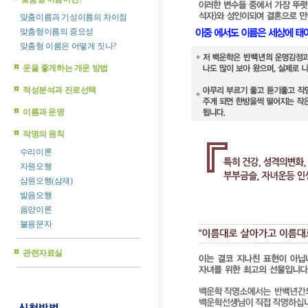
맞춤이름과 기성이름의 차이점
맞춤형이름의 중요성
맞춤형 이름은 어떻게 짓나?
운을 좋게하는 개운 방법
적성분석과 진로선택
이름과 운명
작명의 원칙
수리이론
자원오행
삼원오행(삼재)
발음오행
음양이론
불용문자
관련자료실