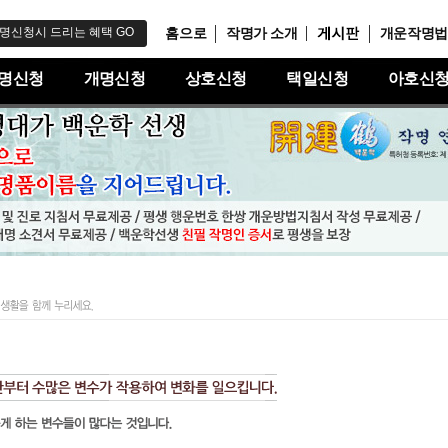
홈으로
작명가 소개
개운작명법
명신청시 드리는 혜택 GO
명신청
개명신청
상호신청
택일신청
아호신