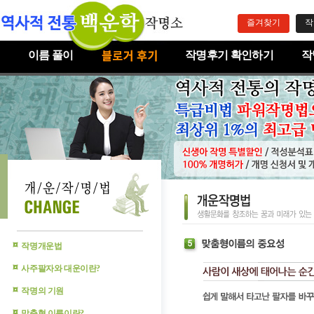
즐겨찾기
작
이름 풀이
작명후기 확인하기
작
작명개운법
사주팔자와 대운이란?
작명의 기원
맞춤형 이름이란?