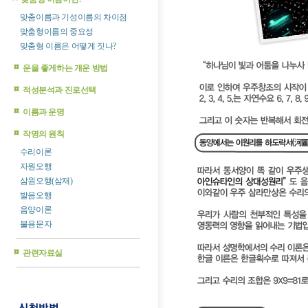
맞춤이름과 기성이름의 차이점
맞춤형이름의 중요성
맞춤형 이름은 어떻게 짓나?
운을 좋게하는 개운 방법
적성분석과 진로선택
이름과 운명
작명의 원칙
수리이론
자원오행
삼원오행(삼재)
발음오행
음양이론
불용문자
관련자료실