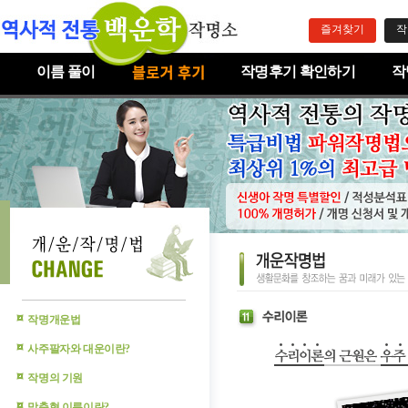
즐겨찾기
작
이름 풀이
작명후기 확인하기
작
작명개운법
사주팔자와 대운이란?
작명의 기원
맞춤형 이름이란?