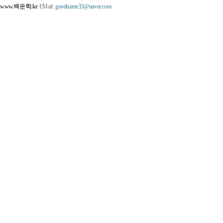
www.백운학.kr
EMail:
goodname33@naver.com