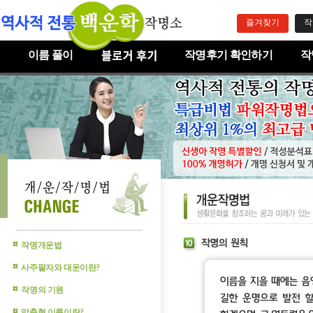
즐겨찾기
작
이름 풀이
작명후기 확인하기
작
작명개운법
사주팔자와 대운이란?
작명의 기원
맞춤형 이름이란?