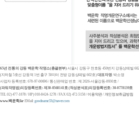
65년 전통의 강동 백운학 작명소(총괄본부)
서울시 강동구 천호동 450번지 강동상떼빌 60
(지하철 5호선 강동역 1번 출구 50미터 전방 강동상떼빌 602호)
대표자명
: 박소영
사업자 등록번호: 670-97-00696 / 통신판매업 번호 : 제 2026-서울강동-0930호 /
(파워작명법)
의장등록번호: 제30-0568141호
(적성분석표)
의장등록번호: 30-0778139호
TEL 02) 477-1878 / HP) 010-8424-1278 / FAX 02) 472-5158 /
이용약관
/
개인정보취급방침
www.백운학.kr
EMail:
goodname33@naver.com