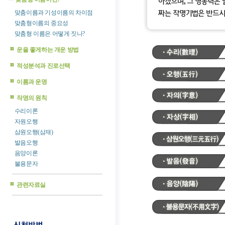
맞춤이름과 기성이름의 차이점
맞춤형이름의 중요성
맞춤형 이름은 어떻게 짓나?
운을 좋게하는 개운 방법
적성분석과 진로선택
이름과 운명
작명의 원칙
수리이론
자원오행
삼원오행(삼재)
발음오행
음양이론
불용문자
관련자료실